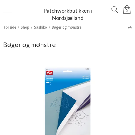
Patchworkbutikken i
0
Nordsjælland
Forside
/
Shop
/
Sashiko
/
Bøger og mønstre
Bøger og mønstre