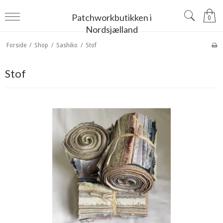
Patchworkbutikken i
0
Nordsjælland
Forside
/
Shop
/
Sashiko
/
Stof
Stof