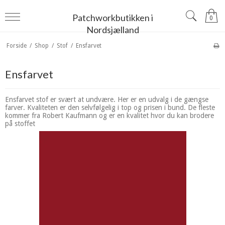
Patchworkbutikken i
0
Nordsjælland
Forside
/
Shop
/
Stof
/
Ensfarvet
Ensfarvet
Ensfarvet stof er svært at undvære. Her er en udvalg i de gængse
farver. Kvaliteten er den selvfølgelig i top og prisen i bund. De fleste
kommer fra Robert Kaufmann og er en kvalitet hvor du kan brodere
på stoffet