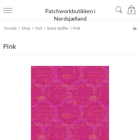
Patchworkbutikken i
0
Nordsjælland
Forside
/
Shop
/
Stof
/
Basis stoffer
/
Pink
Pink