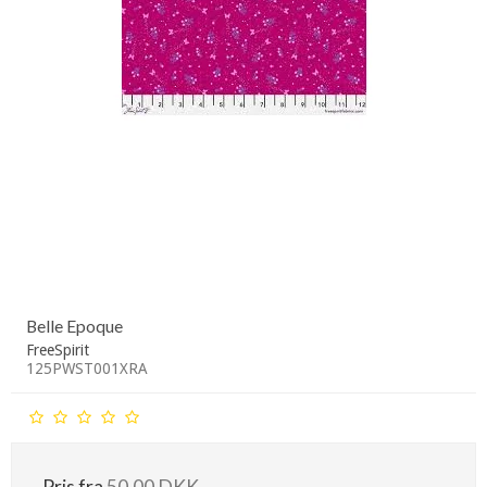
Belle Epoque
FreeSpirit
125PWST001XRA
Pris fra
50,00 DKK