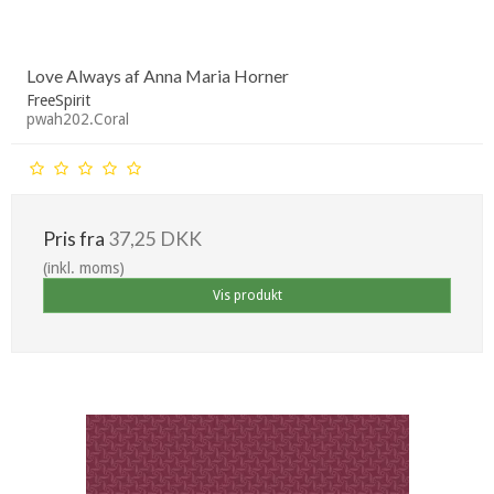
Love Always af Anna Maria Horner
FreeSpirit
pwah202.Coral
Pris fra
37,25 DKK
(inkl. moms)
Vis produkt