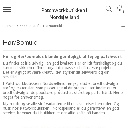
Patchworkbutikken i
0
Nordsjælland
Forside
/
Shop
/
Stof
/
Hør/Bomuld
Hør/Bomuld
Hør og Hør/bomulds blandinger dejligt til tøj og patchwork
Du finder et lille udvalg i en god kvalitet. Her er lidt forskelligt og du
kan med sikkerhed finde noget der passer til dit næste projekt.
Det er vigtigt at være kreativ, det styrker dit selvværd og din
selvtillid.
I Patchworkbutikken i Nordsjælland har jeg altid et bredt udvalg af
stof og materialer, som passer lige til dit projekt. Her finder du et
bredt udvalg af de populære produkter, skåret op på forhånd. Her er
noget for enhver smag.
Kig rundt og se alle stof varianterne til de lave priser herunder. Og
husk hos Patworkbutikken i Nordsjælland er du garanteret en god
service. Kommer du i butikken er der altid kaffe på kanden.