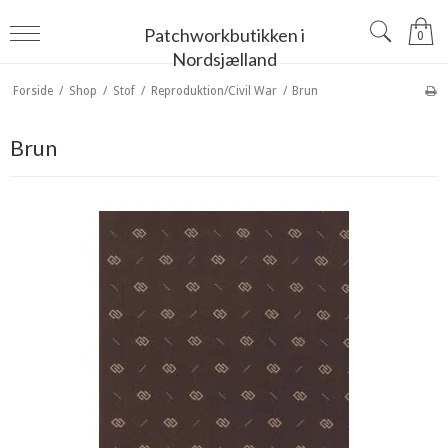
Patchworkbutikken i
0
Nordsjælland
Forside
/
Shop
/
Stof
/
Reproduktion/Civil War
/
Brun
Brun