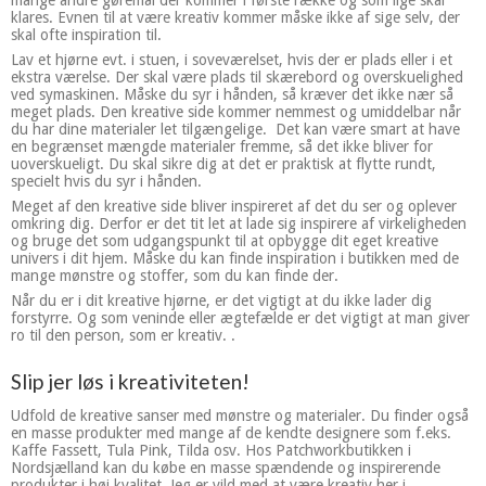
mange andre gøremål der kommer i første række og som lige skal
klares. Evnen til at være kreativ kommer måske ikke af sige selv, der
skal ofte inspiration til.
Lav et hjørne evt. i stuen, i soveværelset, hvis der er plads eller i et
ekstra værelse. Der skal være plads til skærebord og overskuelighed
ved symaskinen. Måske du syr i hånden, så kræver det ikke nær så
meget plads. Den kreative side kommer nemmest og umiddelbar når
du har dine materialer let tilgængelige. Det kan være smart at have
en begrænset mængde materialer fremme, så det ikke bliver for
uoverskueligt. Du skal sikre dig at det er praktisk at flytte rundt,
specielt hvis du syr i hånden.
Meget af den kreative side bliver inspireret af det du ser og oplever
omkring dig. Derfor er det tit let at lade sig inspirere af virkeligheden
og bruge det som udgangspunkt til at opbygge dit eget kreative
univers i dit hjem. Måske du kan finde inspiration i butikken med de
mange mønstre og stoffer, som du kan finde der.
Når du er i dit kreative hjørne, er det vigtigt at du ikke lader dig
forstyrre. Og som veninde eller ægtefælde er det vigtigt at man giver
ro til den person, som er kreativ. .
Slip jer løs i kreativiteten!
Udfold de kreative sanser med mønstre og materialer. Du finder også
en masse produkter med mange af de kendte designere som f.eks.
Kaffe Fassett, Tula Pink, Tilda osv. Hos Patchworkbutikken i
Nordsjælland kan du købe en masse spændende og inspirerende
produkter i høj kvalitet. Jeg er vild med at være kreativ her i