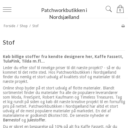
Patchworkbutikken i
0
Nordsjælland
Forside
/
Shop
/
Stof
Stof
Køb billige stoffer fra kendte designere her, Kaffe Fassett,
TulaPink, Tilda m.fl…
Leder du efter stof til rimelige priser til dit næste projekt? - så er du
kommet til det rette sted. Hos Patchworkbutikken i Nordsjælland
finder du nemlig et stort udvalg af kvalitets stof og materialer til dit
næste projekt.
Online shop byder på et stort udvalg af flotte materialer. Blandt
sortimentet finder du materialer fra alle de populære leverandører
som Moda, FreeSpirit, Robert Kaufmann og Timeless Treasures. Tag
et kig rundt på siden og køb dit næste kreative projekt til en fornuftig
pris på nettet. Patchworkbutikken i Nordsjælland har altid et stort
udvalg af de mest populære materialer på markedet. En del af
materialerne er godkendt Økotex100. De seneste nyheder er
Børnestof
og
Julestoffer
.
Du er sikret en besparelse på 10% på alt fra Kaffe Fassett, når du